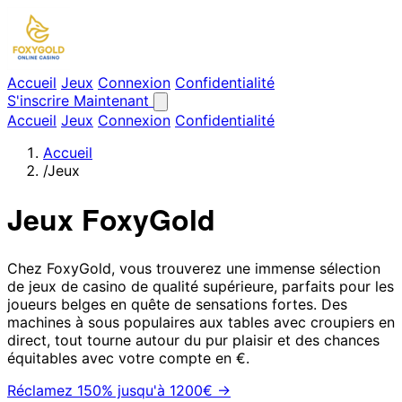
Accueil
Jeux
Connexion
Confidentialité
S'inscrire Maintenant
Accueil
Jeux
Connexion
Confidentialité
Accueil
/
Jeux
Jeux FoxyGold
Chez FoxyGold, vous trouverez une immense sélection
de jeux de casino de qualité supérieure, parfaits pour les
joueurs belges en quête de sensations fortes. Des
machines à sous populaires aux tables avec croupiers en
direct, tout tourne autour du pur plaisir et des chances
équitables avec votre compte en €.
Réclamez 150% jusqu'à 1200€ →