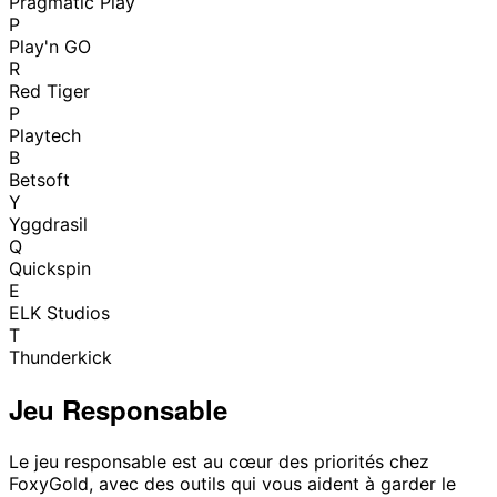
Pragmatic Play
P
Play'n GO
R
Red Tiger
P
Playtech
B
Betsoft
Y
Yggdrasil
Q
Quickspin
E
ELK Studios
T
Thunderkick
Jeu Responsable
Le jeu responsable est au cœur des priorités chez
FoxyGold, avec des outils qui vous aident à garder le