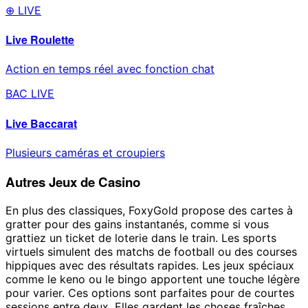
⊕
LIVE
Live Roulette
Action en temps réel avec fonction chat
BAC
LIVE
Live Baccarat
Plusieurs caméras et croupiers
Autres Jeux de Casino
En plus des classiques, FoxyGold propose des cartes à
gratter pour des gains instantanés, comme si vous
grattiez un ticket de loterie dans le train. Les sports
virtuels simulent des matchs de football ou des courses
hippiques avec des résultats rapides. Les jeux spéciaux
comme le keno ou le bingo apportent une touche légère
pour varier. Ces options sont parfaites pour de courtes
sessions entre deux. Elles gardent les choses fraîches,