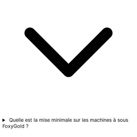
Quelle est la mise minimale sur les machines à sous
FoxyGold ?