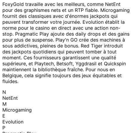
FoxyGold travaille avec les meilleurs, comme NetEnt
pour des graphismes nets et un RTP fiable. Microgaming
fournit des classiques avec d'énormes jackpots qui
peuvent transformer votre journée. Evolution établit la
norme pour le casino en direct avec une action non-
stop. Pragmatic Play ajoute des daily drops et des gains
pour plus de suspense. Play'n GO crée des machines à
sous addictives, pleines de bonus. Red Tiger introduit
des jackpots quotidiens qui peuvent tomber à tout
moment. Ces fournisseurs garantissent une qualité
supérieure, et Playtech, Betsoft, Yggdrasil et Quickspin
maintiennent la bibliothèque fraîche. Pour nous en
Belgique, cela signifie toujours des jeux équitables et
fluides.
N
NetEnt
M
Microgaming
E
Evolution
P