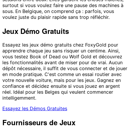
surtout si vous voulez faire une pause des machines à
sous. En Belgique, on comprend ça : parfois, vous
voulez juste du plaisir rapide sans trop réfléchir.
Jeux Démo Gratuits
Essayez les jeux démo gratuits chez FoxyGold pour
apprendre chaque jeu sans risquer un centime. Ainsi,
vous testez Book of Dead ou Wolf Gold et découvrez
les fonctionnalités avant de miser pour de vrai. Aucun
dépôt nécessaire, il suffit de vous connecter et de jouer
en mode pratique. C'est comme un essai routier avec
votre nouvelle voiture, mais pour les jeux. Gagnez en
confiance et décidez ensuite si vous jouez en argent
réel. Idéal pour les Belges qui veulent commencer
intelligemment.
Essayez les Démos Gratuites
Fournisseurs de Jeux