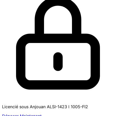
Licencié sous Anjouan ALSI-1423 l 1005-FI2