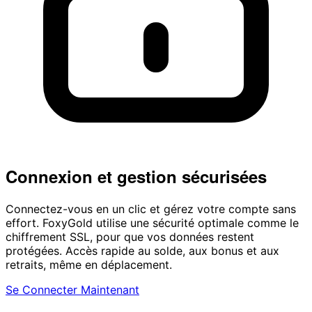
Connexion et gestion sécurisées
Connectez-vous en un clic et gérez votre compte sans
effort. FoxyGold utilise une sécurité optimale comme le
chiffrement SSL, pour que vos données restent
protégées. Accès rapide au solde, aux bonus et aux
retraits, même en déplacement.
Se Connecter Maintenant