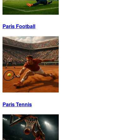
Paris Football
Paris Tennis