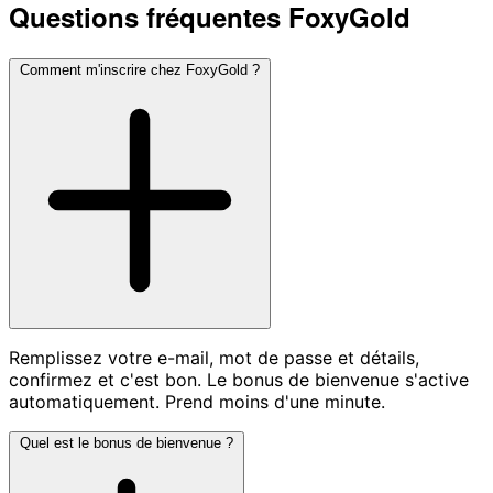
Questions fréquentes FoxyGold
Comment m'inscrire chez FoxyGold ?
Remplissez votre e-mail, mot de passe et détails,
confirmez et c'est bon. Le bonus de bienvenue s'active
automatiquement. Prend moins d'une minute.
Quel est le bonus de bienvenue ?