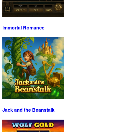
Immortal Romance
Jack and the Beanstalk