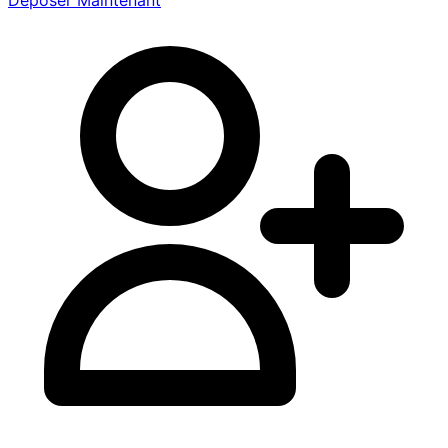
Déposer Maintenant