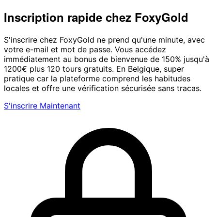
Inscription rapide chez FoxyGold
S'inscrire chez FoxyGold ne prend qu'une minute, avec
votre e-mail et mot de passe. Vous accédez
immédiatement au bonus de bienvenue de 150% jusqu'à
1200€ plus 120 tours gratuits. En Belgique, super
pratique car la plateforme comprend les habitudes
locales et offre une vérification sécurisée sans tracas.
S'inscrire Maintenant