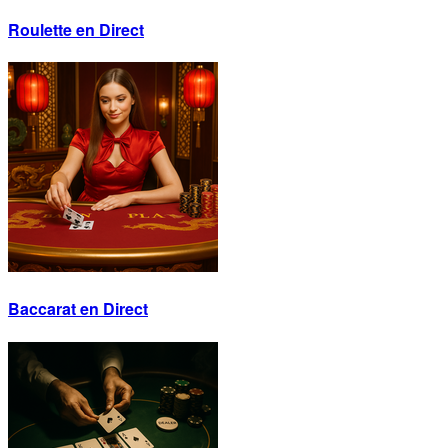
Roulette en Direct
Baccarat en Direct