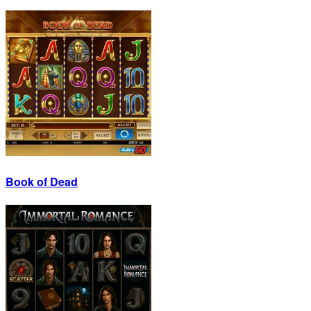
Book of Dead