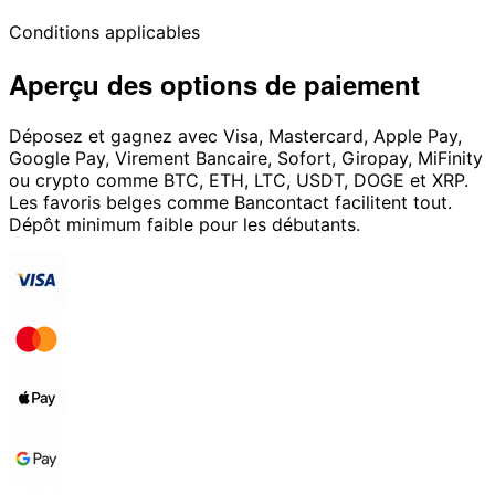
Conditions applicables
Aperçu des options de paiement
Déposez et gagnez avec Visa, Mastercard, Apple Pay,
Google Pay, Virement Bancaire, Sofort, Giropay, MiFinity
ou crypto comme BTC, ETH, LTC, USDT, DOGE et XRP.
Les favoris belges comme Bancontact facilitent tout.
Dépôt minimum faible pour les débutants.