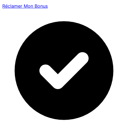
Réclamer Mon Bonus