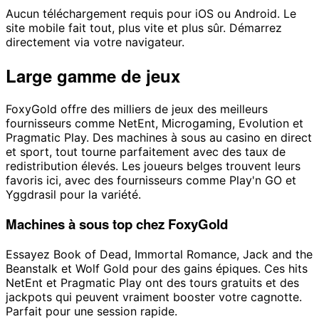
Aucun téléchargement requis pour iOS ou Android. Le
site mobile fait tout, plus vite et plus sûr. Démarrez
directement via votre navigateur.
Large gamme de jeux
FoxyGold offre des milliers de jeux des meilleurs
fournisseurs comme NetEnt, Microgaming, Evolution et
Pragmatic Play. Des machines à sous au casino en direct
et sport, tout tourne parfaitement avec des taux de
redistribution élevés. Les joueurs belges trouvent leurs
favoris ici, avec des fournisseurs comme Play'n GO et
Yggdrasil pour la variété.
Machines à sous top chez FoxyGold
Essayez Book of Dead, Immortal Romance, Jack and the
Beanstalk et Wolf Gold pour des gains épiques. Ces hits
NetEnt et Pragmatic Play ont des tours gratuits et des
jackpots qui peuvent vraiment booster votre cagnotte.
Parfait pour une session rapide.