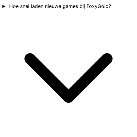
Hoe snel laden nieuwe games bij FoxyGold?