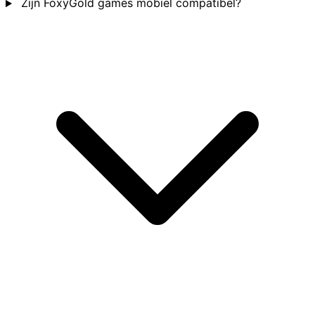
Zijn FoxyGold games mobiel compatibel?