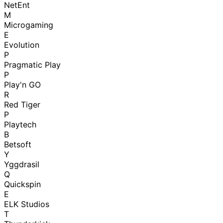
NetEnt
M
Microgaming
E
Evolution
P
Pragmatic Play
P
Play'n GO
R
Red Tiger
P
Playtech
B
Betsoft
Y
Yggdrasil
Q
Quickspin
E
ELK Studios
T