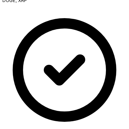
DOGE, XRP