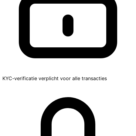
KYC-verificatie verplicht voor alle transacties