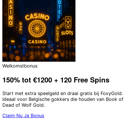
Welkomstbonus
150% tot €1200 + 120 Free Spins
Start met extra speelgeld en draai gratis bij FoxyGold.
Ideaal voor Belgische gokkers die houden van Book of
Dead of Wolf Gold.
Claim Nu Je Bonus