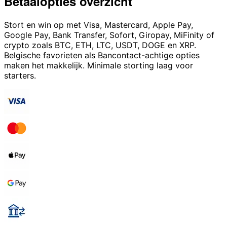
Betaalopties overzicht
Stort en win op met Visa, Mastercard, Apple Pay,
Google Pay, Bank Transfer, Sofort, Giropay, MiFinity of
crypto zoals BTC, ETH, LTC, USDT, DOGE en XRP.
Belgische favorieten als Bancontact-achtige opties
maken het makkelijk. Minimale storting laag voor
starters.