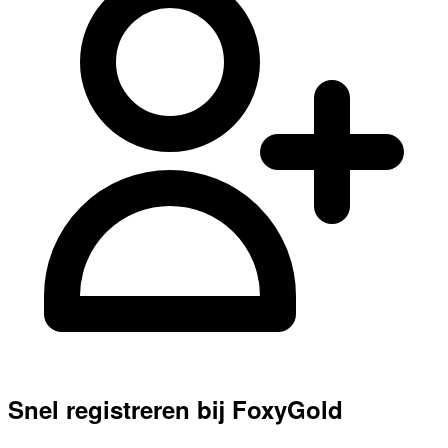
Snel registreren bij FoxyGold