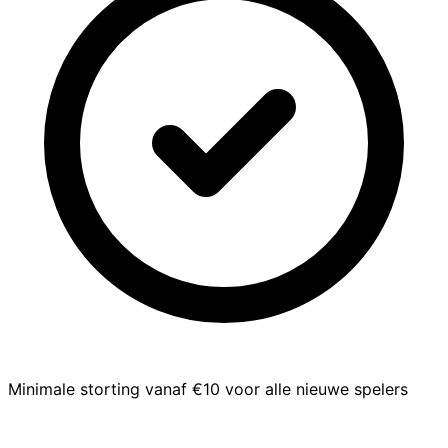
Minimale storting vanaf €10 voor alle nieuwe spelers