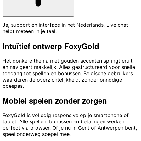
Ja, support en interface in het Nederlands. Live chat
helpt meteen in je taal.
Intuïtief ontwerp FoxyGold
Het donkere thema met gouden accenten springt eruit
en navigeert makkelijk. Alles gestructureerd voor snelle
toegang tot spellen en bonussen. Belgische gebruikers
waarderen de overzichtelijkheid, zonder onnodige
poespas.
Mobiel spelen zonder zorgen
FoxyGold is volledig responsive op je smartphone of
tablet. Alle spellen, bonussen en betalingen werken
perfect via browser. Of je nu in Gent of Antwerpen bent,
speel onderweg soepel mee.