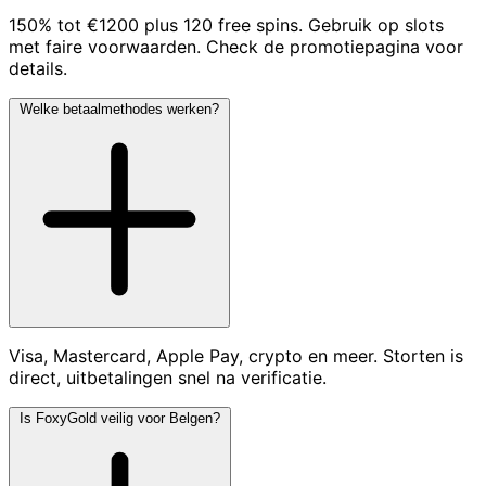
150% tot €1200 plus 120 free spins. Gebruik op slots
met faire voorwaarden. Check de promotiepagina voor
details.
Welke betaalmethodes werken?
Visa, Mastercard, Apple Pay, crypto en meer. Storten is
direct, uitbetalingen snel na verificatie.
Is FoxyGold veilig voor Belgen?