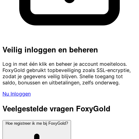
Veilig inloggen en beheren
Log in met één klik en beheer je account moeiteloos.
FoxyGold gebruikt topbeveiliging zoals SSL-encryptie,
zodat je gegevens veilig blijven. Snelle toegang tot
saldo, bonussen en uitbetalingen, zelfs onderweg.
Nu Inloggen
Veelgestelde vragen FoxyGold
Hoe registreer ik me bij FoxyGold?