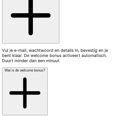
Vul je e-mail, wachtwoord en details in, bevestig en je
bent klaar. De welcome bonus activeert automatisch.
Duurt minder dan een minuut.
Wat is de welcome bonus?