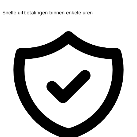
Snelle uitbetalingen binnen enkele uren