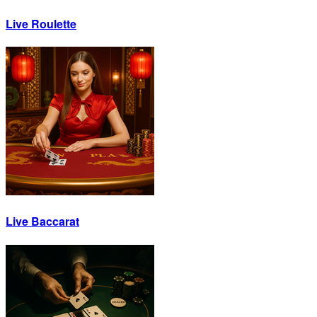
Live Roulette
Live Baccarat