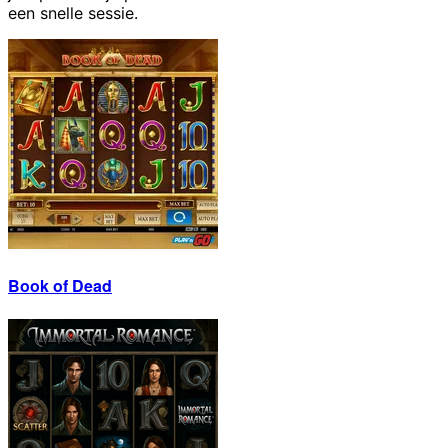
een snelle sessie.
Book of Dead