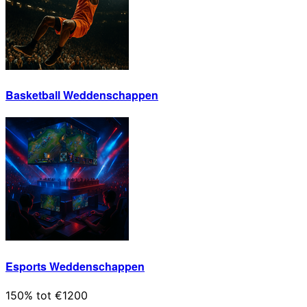
Basketball Weddenschappen
Esports Weddenschappen
150% tot €1200