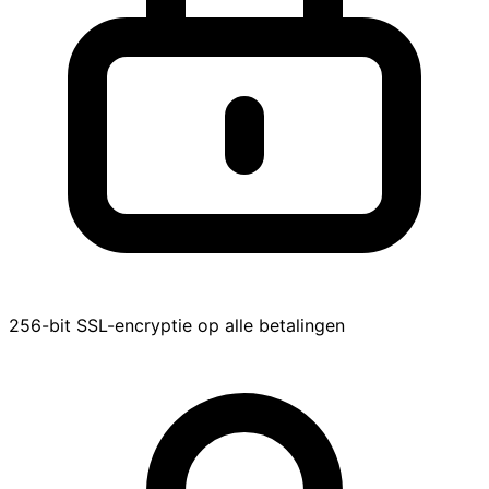
256-bit SSL-encryptie op alle betalingen