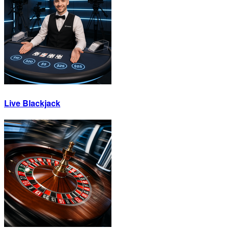
Live Blackjack